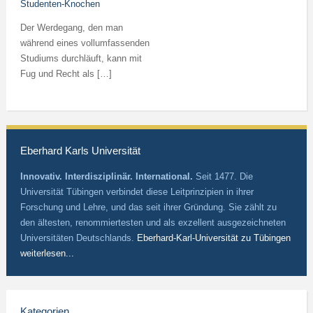
Studenten-Knochen
Der Werdegang, den man
während eines vollumfassenden
Studiums durchläuft, kann mit
Fug und Recht als […]
Eberhard Karls Universität
Innovativ. Interdisziplinär. International.
Seit 1477. Die
Universität Tübingen verbindet diese Leitprinzipien in ihrer
Forschung und Lehre, und das seit ihrer Gründung. Sie zählt zu
den ältesten, renommiertesten und als exzellent ausgezeichneten
Universitäten Deutschlands.
Eberhard-Karl-Universität zu Tübingen
weiterlesen...
Kategorien