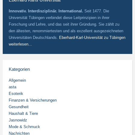
Innovativ. Interdisziplinär. International.
Seit 1477. Die
Universität Tübingen verbindet diese Leitprinzipien in ihrer
Forschung und Lehre, und das seit ihrer Gründung. Sie zählt zu
den ältesten, renommiertesten und als exzellent ausgezeichneten
Universitäten Deutschlands.
Eberhard-Karl-Universität zu Tübingen
weiterlesen...
Kategorien
Allgemein
asta
Esoterik
Finanzen & Versicherungen
Gesundheit
Haushalt & Tiere
Jasnowidz
Mode & Schmuck
Nachrichten