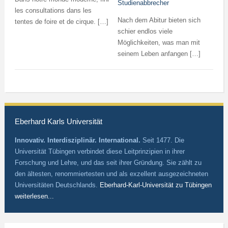
Studienabbrecher
les consultations dans les
Nach dem Abitur bieten sich
tentes de foire et de cirque. […]
schier endlos viele
Möglichkeiten, was man mit
seinem Leben anfangen […]
Eberhard Karls Universität
Innovativ. Interdisziplinär. International.
Seit 1477. Die
Universität Tübingen verbindet diese Leitprinzipien in ihrer
Forschung und Lehre, und das seit ihrer Gründung. Sie zählt zu
den ältesten, renommiertesten und als exzellent ausgezeichneten
Universitäten Deutschlands.
Eberhard-Karl-Universität zu Tübingen
weiterlesen...