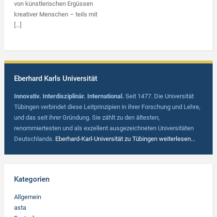
von künstlerischen Ergüssen
kreativer Menschen – teils mit
[…]
Eberhard Karls Universität
Innovativ. Interdisziplinär. International.
Seit 1477. Die Universität
Tübingen verbindet diese Leitprinzipien in ihrer Forschung und Lehre,
und das seit ihrer Gründung. Sie zählt zu den ältesten,
renommiertesten und als exzellent ausgezeichneten Universitäten
Deutschlands.
Eberhard-Karl-Universität zu Tübingen weiterlesen...
Kategorien
Allgemein
asta