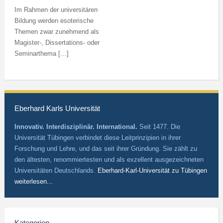
Im Rahmen der universitären
Bildung werden esoterische
Themen zwar zunehmend als
Magister-, Dissertations- oder
Seminarthema […]
Eberhard Karls Universität
Innovativ. Interdisziplinär. International.
Seit 1477. Die
Universität Tübingen verbindet diese Leitprinzipien in ihrer
Forschung und Lehre, und das seit ihrer Gründung. Sie zählt zu
den ältesten, renommiertesten und als exzellent ausgezeichneten
Universitäten Deutschlands.
Eberhard-Karl-Universität zu Tübingen
weiterlesen...
Kategorien