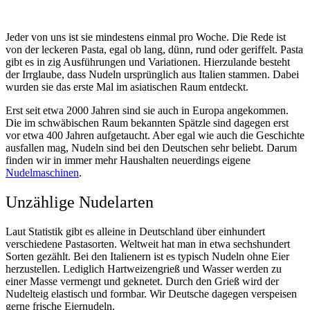
Jeder von uns ist sie mindestens einmal pro Woche. Die Rede ist
von der leckeren Pasta, egal ob lang, dünn, rund oder geriffelt. Pasta
gibt es in zig Ausführungen und Variationen. Hierzulande besteht
der Irrglaube, dass Nudeln ursprünglich aus Italien stammen. Dabei
wurden sie das erste Mal im asiatischen Raum entdeckt.
Erst seit etwa 2000 Jahren sind sie auch in Europa angekommen.
Die im schwäbischen Raum bekannten Spätzle sind dagegen erst
vor etwa 400 Jahren aufgetaucht. Aber egal wie auch die Geschichte
ausfallen mag, Nudeln sind bei den Deutschen sehr beliebt. Darum
finden wir in immer mehr Haushalten neuerdings eigene
Nudelmaschinen
.
Unzählige Nudelarten
Laut Statistik gibt es alleine in Deutschland über einhundert
verschiedene Pastasorten. Weltweit hat man in etwa sechshundert
Sorten gezählt. Bei den Italienern ist es typisch Nudeln ohne Eier
herzustellen. Lediglich Hartweizengrieß und Wasser werden zu
einer Masse vermengt und geknetet. Durch den Grieß wird der
Nudelteig elastisch und formbar.
Wir Deutsche dagegen verspeisen
gerne frische Eiernudeln.