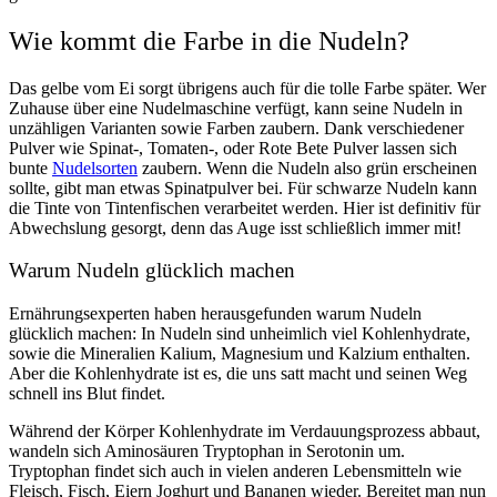
Wie kommt die Farbe in die Nudeln?
Das gelbe vom Ei sorgt übrigens auch für die tolle Farbe später. Wer
Zuhause über eine
Nudelmaschine
verfügt, kann seine Nudeln in
unzähligen Varianten sowie Farben zaubern. Dank verschiedener
Pulver wie Spinat-, Tomaten-, oder Rote Bete Pulver lassen sich
bunte
Nudelsorten
zaubern. Wenn die Nudeln also grün erscheinen
sollte, gibt man etwas Spinatpulver bei. Für schwarze Nudeln kann
die Tinte von Tintenfischen verarbeitet werden. Hier ist definitiv für
Abwechslung gesorgt, denn das Auge isst schließlich immer mit!
Warum Nudeln glücklich machen
Ernährungsexperten haben herausgefunden warum Nudeln
glücklich machen: In Nudeln sind unheimlich viel Kohlenhydrate,
sowie die Mineralien Kalium, Magnesium und Kalzium enthalten.
Aber die Kohlenhydrate ist es, die uns satt macht und seinen Weg
schnell ins Blut findet.
Während der Körper Kohlenhydrate im Verdauungsprozess abbaut,
wandeln sich Aminosäuren Tryptophan in Serotonin um.
Tryptophan findet sich auch in vielen anderen Lebensmitteln wie
Fleisch, Fisch, Eiern Joghurt und Bananen wieder. Bereitet man nun